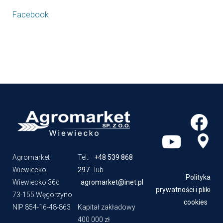
Agromarket
Tel.:
+48 539 868
Wiewiecko
297
lub
Polityka
Wiewiecko 36c
agromarket@inet.pl
prywatności i pliki
73-155 Węgorzyno
cookies
NIP 854-16-48-863
Kapitał zakładowy
400 000 zł
Realizacja -
Copyright © 2020 by
100Stron.net